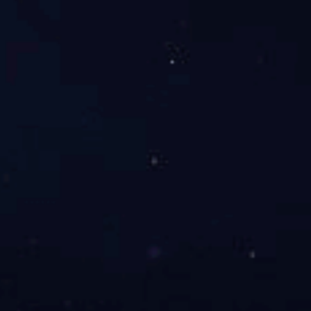
医用压缩式雾化器SL-A-02
日，注册资本300万元，公司地处北京市房山区琉璃河镇路
和现代医疗电子设备的研制开发并集生产、销售和服务于
创新的科技人才和管理人才，技术力量雄厚，经济实力强
以上学历41人，具有高、中级职称技术人员8人。公司现有
百余台，生产车间三个，固定资产约千万。.....