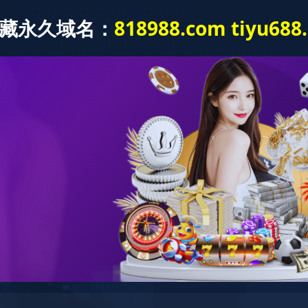
：400-993-6860
关于我们
产品中心
新闻