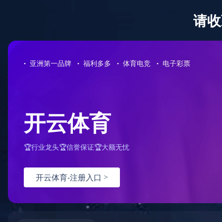
星空平台
欢迎访问星空平台-星空(中国)一站式服务平台 官方网站！全国服务热线
星空平台-星空(中国)一站式服务平台
联系我们